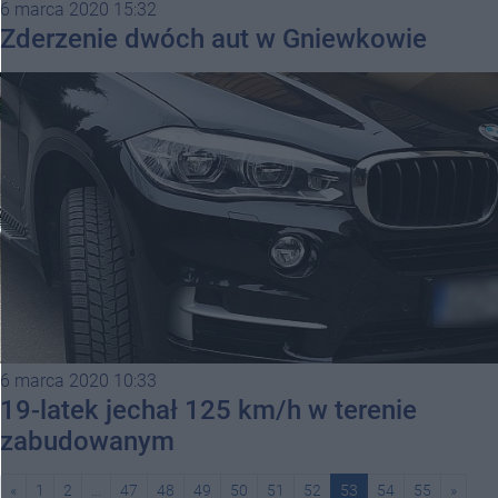
6 marca 2020 15:32
Zderzenie dwóch aut w Gniewkowie
6 marca 2020 10:33
19-latek jechał 125 km/h w terenie
zabudowanym
«
1
2
...
47
48
49
50
51
52
53
54
55
»