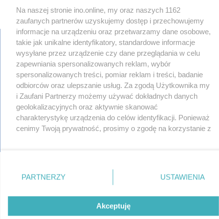
Na naszej stronie ino.online, my oraz naszych 1162
zaufanych partnerów uzyskujemy dostęp i przechowujemy
informacje na urządzeniu oraz przetwarzamy dane osobowe,
takie jak unikalne identyfikatory, standardowe informacje
wysyłane przez urządzenie czy dane przeglądania w celu
zapewniania spersonalizowanych reklam, wybór
regulamin
spersonalizowanych treści, pomiar reklam i treści, badanie
reklama
redakcja
odbiorców oraz ulepszanie usług. Za zgodą Użytkownika my
pliki cookies
i Zaufani Partnerzy możemy używać dokładnych danych
prywatność
geolokalizacyjnych oraz aktywnie skanować
reklamacje
charakterystykę urządzenia do celów identyfikacji. Ponieważ
gowork.pl
cenimy Twoją prywatność, prosimy o zgodę na korzystanie z
oferty pracy
tych technologii poprzez kliknięcie „Akceptuję”. Zgoda jest
© copyright 2000-2026 Ino-online Media
dobrowolna i zawsze możesz ją zmienić/wycofać klikając
przycisk ustawień prywatności znajdujący się w lewym
dolnym rogu strony
. Niektóre rodzaje przetwarzania
PARTNERZY
USTAWIENIA
danych nie wymagają zgody użytkownika, ale masz prawo
sprzeciwić się takiemu przetwarzaniu. Preferencje będą
miały zastosowania tylko na tej witrynie.
Akceptuję